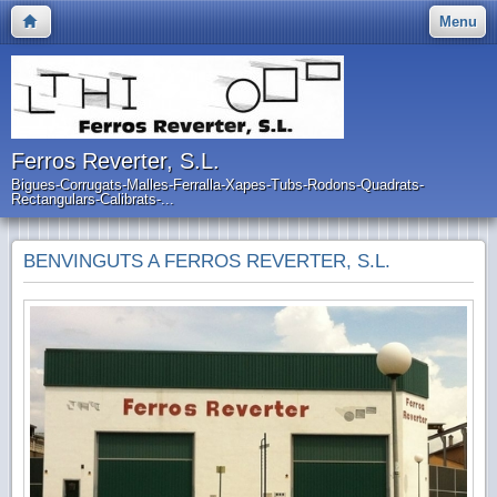
Menu
Ferros Reverter, S.L.
Bigues-Corrugats-Malles-Ferralla-Xapes-Tubs-Rodons-Quadrats-
Rectangulars-Calibrats-...
BENVINGUTS A FERROS REVERTER, S.L.